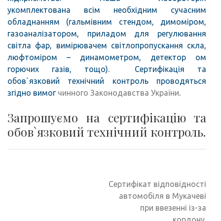
укомплектована всім необхідним сучасним
РОБ
обладнанням (гальмівним стендом, димоміром,
газоаналізатором, приладом для регулювання
світла фар, вимірювачем світлопропускання скла,
люфтоміром – динамометром, детектор ом
горючих газів, тощо). Сертифікація та
обов`язковий технічний контроль проводяться
згідно вимог
чинного Законодавства України
.
Запрошуємо на сертифікацію та
обов`язковий технічний контроль.
Навігація
Сертифікат відповідності
записів
автомобіля в Мукачеві
при ввезенні із-за
кордону.