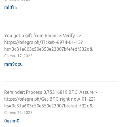
mltfr5
You got a gift from Binance. Verify =>
https://telegra.ph/Ticket--6974-01-15?
hs=3c31a603c50e350e23007bfefedf532d&
Січень 17, 2025
mm9opu
Reminder; Process 0,75316819 BTC. Assure >
https://telegra.ph/Get-BTC-right-now-01-22?
hs=3c31a603c50e350e23007bfefedf532d&
Січень 22, 2025
0uzim0