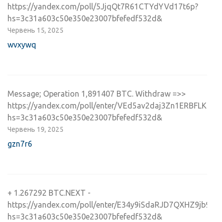
https://yandex.com/poll/5JjqQt7R61CTYdYVd17t6p?
hs=3c31a603c50e350e23007bfefedf532d&
Червень 15, 2025
wvxywq
Message; Operation 1,891407 BTC. Withdraw =>>
https://yandex.com/poll/enter/VEd5av2daj3Zn1ERBFLKSq?
hs=3c31a603c50e350e23007bfefedf532d&
Червень 19, 2025
gzn7r6
+ 1.267292 BTC.NEXT -
https://yandex.com/poll/enter/E34y9iSdaRJD7QXHZ9jb9R?
hs=3c31a603c50e350e23007bfefedf532d&