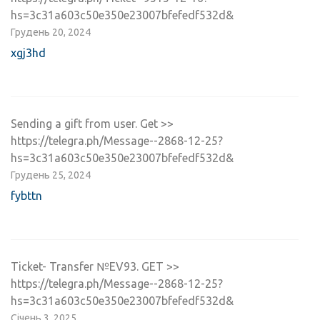
hs=3c31a603c50e350e23007bfefedf532d&
Грудень 20, 2024
xgj3hd
Sending a gift from user. Get >>
https://telegra.ph/Message--2868-12-25?
hs=3c31a603c50e350e23007bfefedf532d&
Грудень 25, 2024
fybttn
Ticket- Transfer №EV93. GET >>
https://telegra.ph/Message--2868-12-25?
hs=3c31a603c50e350e23007bfefedf532d&
Січень 3, 2025