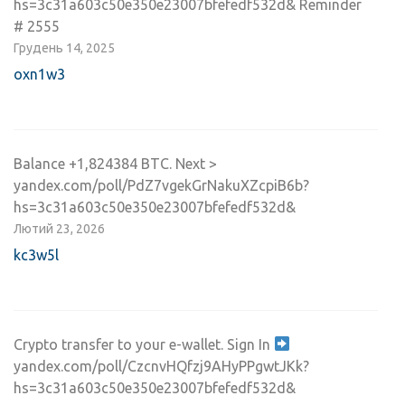
hs=3c31a603c50e350e23007bfefedf532d& Reminder
# 2555
Грудень 14, 2025
oxn1w3
Balance +1,824384 BTC. Next >
yandex.com/poll/PdZ7vgekGrNakuXZcpiB6b?
hs=3c31a603c50e350e23007bfefedf532d&
Лютий 23, 2026
kc3w5l
Crypto transfer to your e-wallet. Sign In
yandex.com/poll/CzcnvHQfzj9AHyPPgwtJKk?
hs=3c31a603c50e350e23007bfefedf532d&