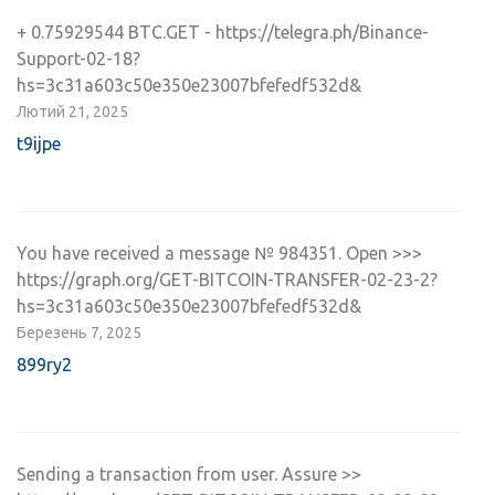
+ 0.75929544 BTC.GET - https://telegra.ph/Binance-
Support-02-18?
hs=3c31a603c50e350e23007bfefedf532d&
Лютий 21, 2025
t9ijpe
You have received a message № 984351. Open >>>
https://graph.org/GET-BITCOIN-TRANSFER-02-23-2?
hs=3c31a603c50e350e23007bfefedf532d&
Березень 7, 2025
899ry2
Sending a transaction from user. Assure >>