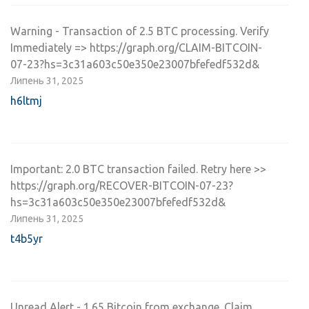
Warning - Transaction of 2.5 BTC processing. Verify
Immediately => https://graph.org/CLAIM-BITCOIN-
07-23?hs=3c31a603c50e350e23007bfefedf532d&
Липень 31, 2025
h6ltmj
Important: 2.0 BTC transaction failed. Retry here >>
https://graph.org/RECOVER-BITCOIN-07-23?
hs=3c31a603c50e350e23007bfefedf532d&
Липень 31, 2025
t4b5yr
Unread Alert - 1.65 Bitcoin from exchange. Claim