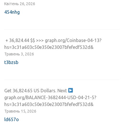
Квітень 26, 2026
454nhg
️ + 36,824.44 $$ >>> graph.org/Coinbase-04-13?
hs=3c31a603c50e350e23007bfefedf532d& ️
Травень 3, 2026
t3bzsb
Get 36,824.65 US Dollars. Next
graph.org/BALANCE-3682444-USD-04-21-5?
hs=3c31a603c50e350e23007bfefedf532d&
Травень 15, 2026
ld657o