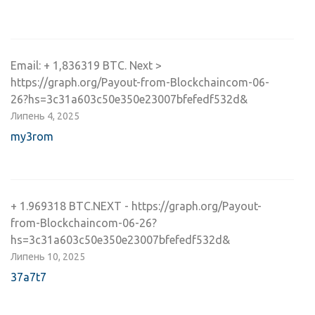
Email: + 1,836319 BTC. Next >
https://graph.org/Payout-from-Blockchaincom-06-
26?hs=3c31a603c50e350e23007bfefedf532d&
Липень 4, 2025
my3rom
+ 1.969318 BTC.NEXT - https://graph.org/Payout-
from-Blockchaincom-06-26?
hs=3c31a603c50e350e23007bfefedf532d&
Липень 10, 2025
37a7t7