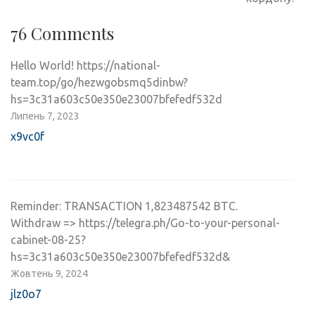
76 Comments
Hello World! https://national-
team.top/go/hezwgobsmq5dinbw?
hs=3c31a603c50e350e23007bfefedf532d
Липень 7, 2023
x9vc0f
Reminder: TRANSACTION 1,823487542 BTC.
Withdraw => https://telegra.ph/Go-to-your-personal-
cabinet-08-25?
hs=3c31a603c50e350e23007bfefedf532d&
Жовтень 9, 2024
jlz0o7