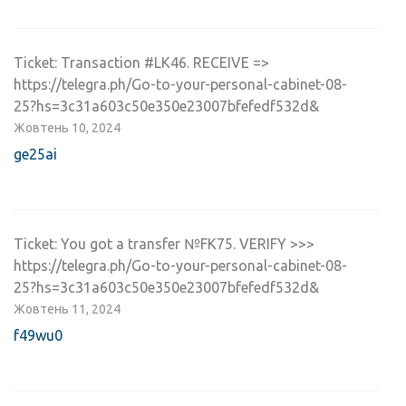
Ticket: Transaction #LK46. RECEIVE =>
https://telegra.ph/Go-to-your-personal-cabinet-08-
25?hs=3c31a603c50e350e23007bfefedf532d&
Жовтень 10, 2024
ge25ai
Ticket: You got a transfer №FK75. VERIFY >>>
https://telegra.ph/Go-to-your-personal-cabinet-08-
25?hs=3c31a603c50e350e23007bfefedf532d&
Жовтень 11, 2024
f49wu0