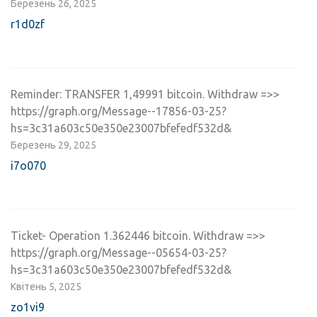
Березень 26, 2025
r1d0zf
Reminder: TRANSFER 1,49991 bitcoin. Withdraw =>>
https://graph.org/Message--17856-03-25?
hs=3c31a603c50e350e23007bfefedf532d&
Березень 29, 2025
i7o070
Ticket- Operation 1.362446 bitcoin. Withdraw =>>
https://graph.org/Message--05654-03-25?
hs=3c31a603c50e350e23007bfefedf532d&
Квітень 5, 2025
zo1vi9