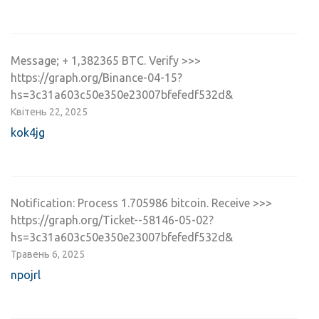
Message; + 1,382365 BTC. Verify >>>
https://graph.org/Binance-04-15?
hs=3c31a603c50e350e23007bfefedf532d&
Квітень 22, 2025
kok4jg
Notification: Process 1.705986 bitcoin. Receive >>>
https://graph.org/Ticket--58146-05-02?
hs=3c31a603c50e350e23007bfefedf532d&
Травень 6, 2025
npojrl