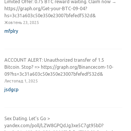
Limited Offer: 0.75 BTC reward waiting. Claim now →
https://graph.org/Get-your-BTC-09-04?
hs=3c31a603c50e350e23007bfefedf532d&
Жовтень 23, 2025
mfplry
ACCOUNT ALERT: Unauthorized transfer of 1.5
Bitcoin. Stop? => https://graph.org/Binancecom-10-
09?hs=3c31a603c50e350e23007bfefedf532d&
Листопад 1, 2025
jsdgcp
Sex Dating. Let's Go >
yandex.com/poll/LZW8GPQdJg3xe5C7gt95bD?