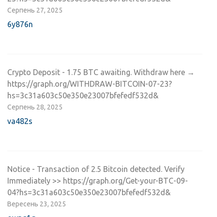
Серпень 27, 2025
6y876n
Crypto Deposit - 1.75 BTC awaiting. Withdraw here →
https://graph.org/WITHDRAW-BITCOIN-07-23?
hs=3c31a603c50e350e23007bfefedf532d&
Серпень 28, 2025
va482s
Notice - Transaction of 2.5 Bitcoin detected. Verify
Immediately >> https://graph.org/Get-your-BTC-09-
04?hs=3c31a603c50e350e23007bfefedf532d&
Вересень 23, 2025