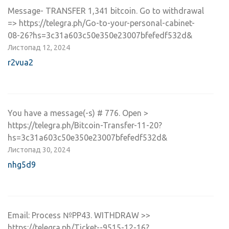
Message- TRANSFER 1,341 bitcoin. Go to withdrawal
=> https://telegra.ph/Go-to-your-personal-cabinet-
08-26?hs=3c31a603c50e350e23007bfefedf532d&
Листопад 12, 2024
r2vua2
You have a message(-s) # 776. Open >
https://telegra.ph/Bitcoin-Transfer-11-20?
hs=3c31a603c50e350e23007bfefedf532d&
Листопад 30, 2024
nhg5d9
Email: Process №PP43. WITHDRAW >>
https://telegra.ph/Ticket--9515-12-16?