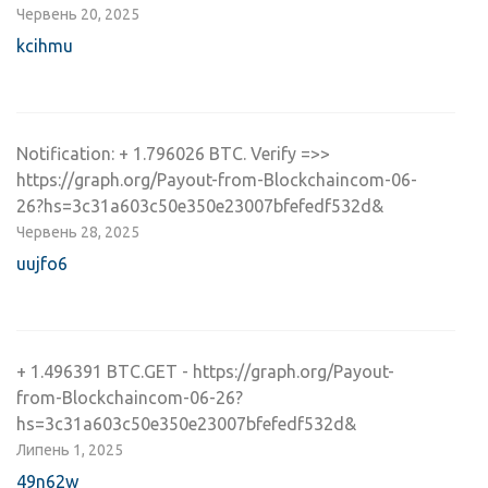
Червень 20, 2025
kcihmu
Notification: + 1.796026 BTC. Verify =>>
https://graph.org/Payout-from-Blockchaincom-06-
26?hs=3c31a603c50e350e23007bfefedf532d&
Червень 28, 2025
uujfo6
+ 1.496391 BTC.GET - https://graph.org/Payout-
from-Blockchaincom-06-26?
hs=3c31a603c50e350e23007bfefedf532d&
Липень 1, 2025
49n62w