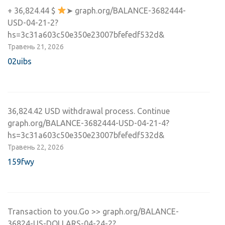
+ 36,824.44 $
➤ graph.org/BALANCE-3682444-
USD-04-21-2?
hs=3c31a603c50e350e23007bfefedf532d&
Травень 21, 2026
02uibs
36,824.42 USD withdrawal process. Continue
graph.org/BALANCE-3682444-USD-04-21-4?
hs=3c31a603c50e350e23007bfefedf532d&
Травень 22, 2026
159fwy
Transaction to you.Go >> graph.org/BALANCE-
36824-US-DOLLARS-04-24-2?