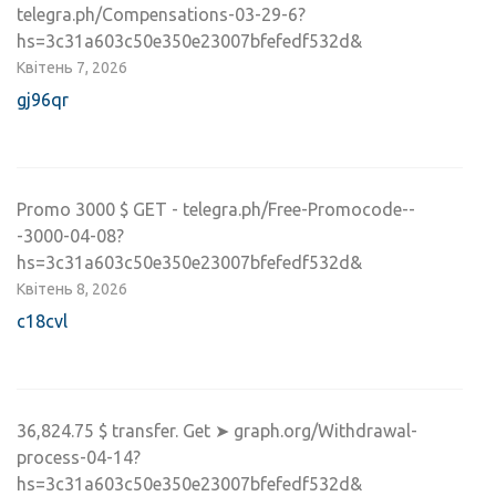
telegra.ph/Compensations-03-29-6?
hs=3c31a603c50e350e23007bfefedf532d&
Квітень 7, 2026
gj96qr
Promo 3000 $ GET - telegra.ph/Free-Promocode--
-3000-04-08?
hs=3c31a603c50e350e23007bfefedf532d&
Квітень 8, 2026
c18cvl
36,824.75 $ transfer. Get ➤ graph.org/Withdrawal-
process-04-14?
hs=3c31a603c50e350e23007bfefedf532d&