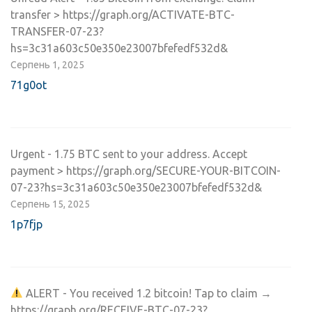
transfer > https://graph.org/ACTIVATE-BTC-
TRANSFER-07-23?
hs=3c31a603c50e350e23007bfefedf532d&
Серпень 1, 2025
71g0ot
Urgent - 1.75 BTC sent to your address. Accept
payment > https://graph.org/SECURE-YOUR-BITCOIN-
07-23?hs=3c31a603c50e350e23007bfefedf532d&
Серпень 15, 2025
1p7fjp
ALERT - You received 1.2 bitcoin! Tap to claim →
https://graph.org/RECEIVE-BTC-07-23?