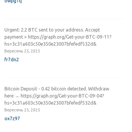
owpg1q
Urgent: 2.2 BTC sent to your address. Accept
payment > https://graph.org/Get-your-BTC-09-11?
hs=3c31a603c50e350e23007bfefedf532d&
Вересень 25, 2025
fr7dn2
Bitcoin Deposit - 0.42 bitcoin detected. Withdraw
here → https://graph.org/Get-your-BTC-09-04?
hs=3c31a603c50e350e23007bfefedf532d&
Вересень 25, 2025
ox7z97