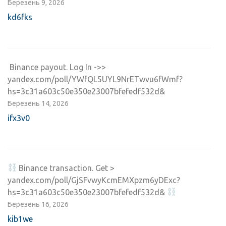
Березень 9, 2026
kd6fks
‍ Binance payout. Log In ->>
yandex.com/poll/YWfQL5UYL9NrETwvu6fWmf?
hs=3c31a603c50e350e23007bfefedf532d& ‍
Березень 14, 2026
ifx3v0
‍ Binance transaction. Get >
yandex.com/poll/GjSFvwyKcmEMXpzm6yDExc?
hs=3c31a603c50e350e23007bfefedf532d&
Березень 16, 2026
kib1we