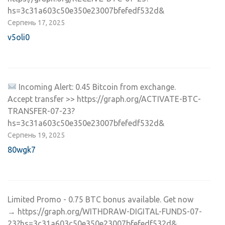
hs=3c31a603c50e350e23007bfefedf532d&
Серпень 17, 2025
v5oli0
Incoming Alert: 0.45 Bitcoin from exchange.
Accept transfer >> https://graph.org/ACTIVATE-BTC-
TRANSFER-07-23?
hs=3c31a603c50e350e23007bfefedf532d&
Серпень 19, 2025
80wgk7
Limited Promo - 0.75 BTC bonus available. Get now
→ https://graph.org/WITHDRAW-DIGITAL-FUNDS-07-
23?hs=3c31a603c50e350e23007bfefedf532d&