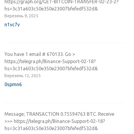
https://graph.org/GET-BITCOIN-TRANSFER-02-23-2?
hs=3c31a603c50e350e23007bfefedf532d&
Березень 9, 2025
n1vc7v
You have 1 email # 670133. Go >
https://telegra.ph/Binance-Support-02-18?
hs=3c31a603c50e350e23007bfefedf532d&
Березень 12, 2025
0spmn6
Message; TRANSACTION 0.75594763 BTC. Receive
>>> https://telegra.ph/Binance-Support-02-18?
hs=3c31a603c50e350e23007bfefedf532d&