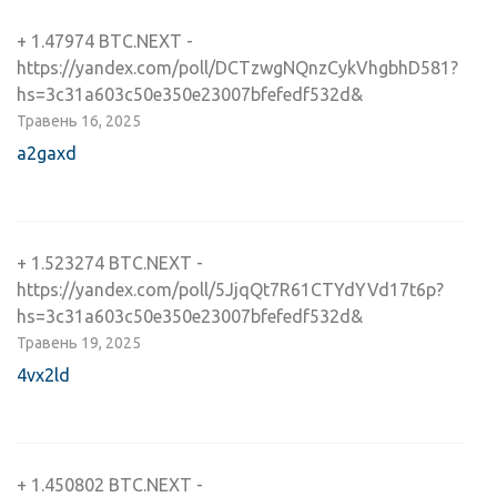
+ 1.47974 BTC.NEXT -
https://yandex.com/poll/DCTzwgNQnzCykVhgbhD581?
hs=3c31a603c50e350e23007bfefedf532d&
Травень 16, 2025
a2gaxd
+ 1.523274 BTC.NEXT -
https://yandex.com/poll/5JjqQt7R61CTYdYVd17t6p?
hs=3c31a603c50e350e23007bfefedf532d&
Травень 19, 2025
4vx2ld
+ 1.450802 BTC.NEXT -