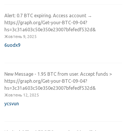
Alert: 0.7 BTC expiring. Access account →
https://graph.org/Get-your-BTC-09-04?
hs=3c31a603c50e350e23007bfefedf532d&
Жовтень 9, 2025
6uodx9
New Message - 1.95 BTC from user. Accept funds >
https://graph.org/Get-your-BTC-09-04?
hs=3c31a603c50e350e23007bfefedf532d&
Жовтень 12, 2025
ycsvun