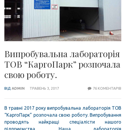
Випробувальна лабораторія
ТОВ “КаргоПарк” розпочала
свою роботу.
ВІД
ADMIN
ТРАВЕНЬ 3, 2017
76 КОМЕНТАРІВ
ДО
ВИП
ЛАБ
В травні 2017 року випробувальна лабораторія ТОВ
ТОВ
“КаргоПарк” розпочала свою роботу. Випробування
“КА
проводять найкращі спеціалісти нашого
РОЗ
підприємства. Наша лабораторія
СВО